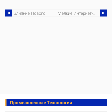
Влияние Нового Покупательского Поведения В Электронной Коммерции
Мелкие Интернет-Магазины Взвешивают Плюсы И Минусы Выполнения Заказов Amazon
Промышленные Технологии