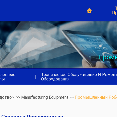
Пр
Промы
ленные
Техническое Обслуживание И Ремон
|
лы
Оборудования
дство
> >>
Manufacturing Equipment
>>
Промышленный Роб
ю Скорости Производства