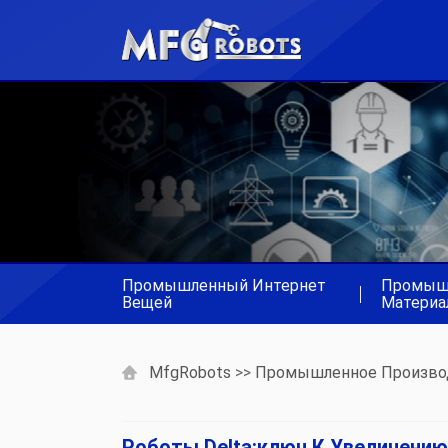
Промышленный Интернет
Промыш
|
Вещей
Материа
MfgRobots
>>
Промышленное Произво
Роботы Delta:ключ К Увеличени