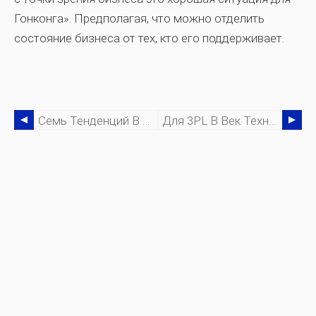
Гонконга». Предполагая, что можно отделить
состояние бизнеса от тех, кто его поддерживает.
Семь Тенденций В Цепочке Поставок, За Которыми Стоит Следить В 2021 Году
Для 3PL В Век Технологий Люди По-Прежнему Являются Ключом К Успеху