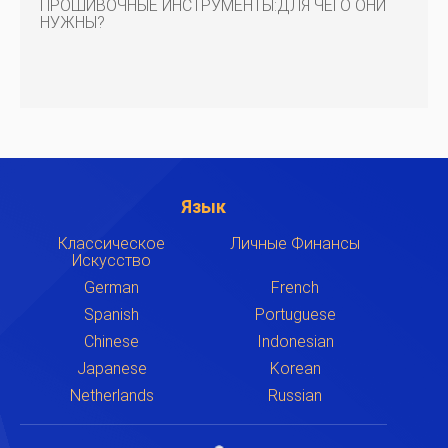
ПРОШИВОЧНЫЕ ИНСТРУМЕНТЫ:ДЛЯ ЧЕГО ОНИ
НУЖНЫ?
Язык
Классическое
Личные Финансы
Искусство
German
French
Spanish
Portuguese
Chinese
Indonesian
Japanese
Korean
Netherlands
Russian