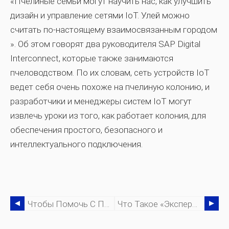
«Пчелиные семьи могут научить нас, как улучшить
дизайн и управление сетями IoT. Улей можно
считать по-настоящему взаимосвязанным городом
». Об этом говорят два руководителя SAP Digital
Interconnect, которые также занимаются
пчеловодством. По их словам, сеть устройств IoT
ведет себя очень похоже на пчелиную колонию, и
разработчики и менеджеры систем IoT могут
извлечь уроки из того, как работает колония, для
обеспечения простого, безопасного и
интеллектуального подключения.
Чтобы Помочь С Проектами IIoT, IIC Запускает Центр Ресурсов
Что Такое «экспериментальное Чистилище» И Как Его Победили Лучшие