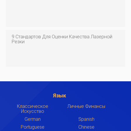
9 Стандартов Для Оценки Качества Лазерной
Резки
Язык
Классическое
Личные Финансы
Искусство
German
Spanish
Portuguese
Chinese