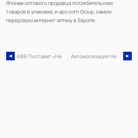
Японии оптового продавца потребительских
товаров в упаковке, и apo.com Group, самую
передовую интернет-аптеку в Европе.
ABB Поставит «несколько» Роботизированных Систем На Высокоавтоматизированный Завод По Сборке Аккумуляторов …
Автоматизация Не Сделает Дальнобойщиков Устаревшими