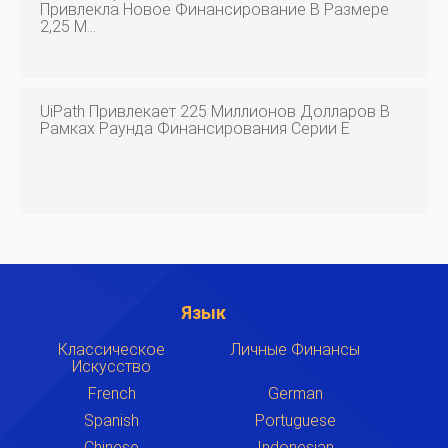
Привлекла Новое Финансирование В Размере
2,25 М…
UiPath Привлекает 225 Миллионов Долларов В
Рамках Раунда Финансирования Серии E
Язык
Классическое
Личные Финансы
Искусство
French
German
Spanish
Portuguese
Chinese
Indonesian