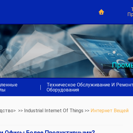
Пр
Промы
ленные
Техническое Обслуживание И Ремон
|
лы
Оборудования
дство
> >>
Industrial Internet Of Things
>>
Интернет Вещей
ши Офисы Более Продуктивными?