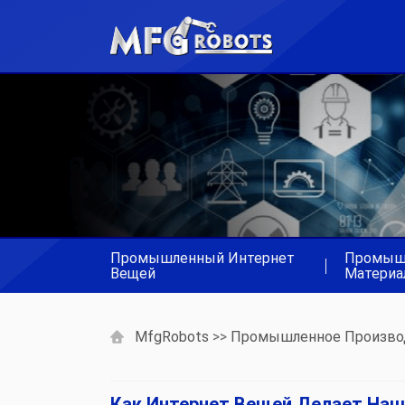
Промышленный Интернет
Промыш
|
Вещей
Материа
MfgRobots
>>
Промышленное Произво
Как Интернет Вещей Делает На