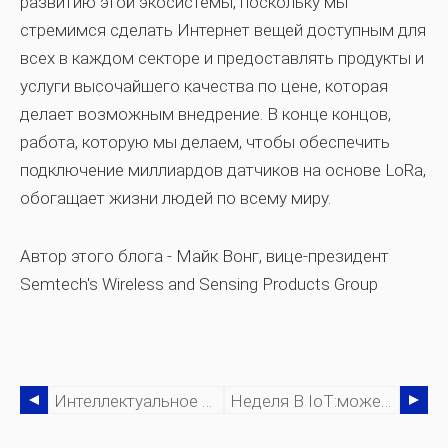
развитию этой экосистемы, поскольку мы
стремимся сделать Интернет вещей доступным для
всех в каждом секторе и предоставлять продукты и
услуги высочайшего качества по цене, которая
делает возможным внедрение. В конце концов,
работа, которую мы делаем, чтобы обеспечить
подключение миллиардов датчиков на основе LoRa,
обогащает жизни людей по всему миру.
Автор этого блога - Майк Вонг, вице-президент
Semtech's Wireless and Sensing Products Group
Интеллектуальное Производство И Интернет Вещей Являются Движущей Силой Следующей Промышленной Революции
Неделя В IoT:может Ли История Промышленного IoT Помочь GE Усложнить Ужасы 2017 Года?