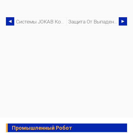
Системы JOKAB Компании ABB Обеспечивают Безопасность Работников
Защита От Выпадения Частиц С Помощью Роботов KUKA Для Чистых Помещений
Промышленный Робот