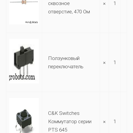
сквозное
×
1
отверстие, 470 Ом
Ползунковый
×
1
переключатель
C&K Switches
Коммутатор серии
×
1
PTS 645