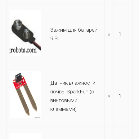
Зажим для батареи
×
1
9 В
Датчик влажности
почвы SparkFun (с
×
1
винтовыми
клеммами)