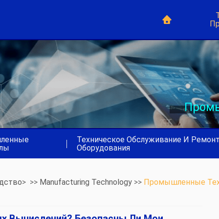
Пр
Промы
ленные
Техническое Обслуживание И Ремон
|
лы
Оборудования
дство
> >>
Manufacturing Technology
>>
Промышленные Тех
ых Вычислений? Безопасны Ли Мои