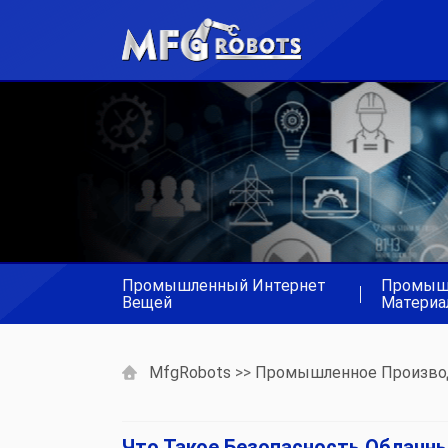
Промышленный Интернет
Промыш
|
Вещей
Материа
MfgRobots
>>
Промышленное Произво
Что Такое Безопасность Облачн