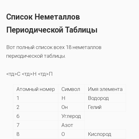
Список Неметаллов
Периодической Таблицы
Вот полный список всех 18 неметаллов
периодической таблицы.
<тд>С <тд>Н <тд>П
Атомный номер
Символ
Имя элемента
1
Н
Водород
2
Он
Гелий
6
Углерод
7
Азот
8
О
Кислород