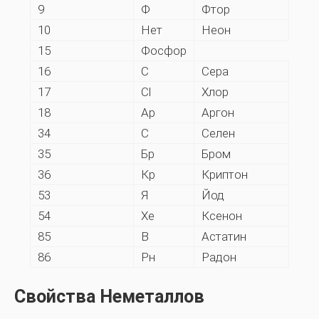
9
Ф
Фтор
10
Нет
Неон
15
Фосфор
16
С
Сера
17
Cl
Хлор
18
Ар
Аргон
34
С
Селен
35
Бр
Бром
36
Кр
Криптон
53
Я
Йод
54
Хе
Ксенон
85
В
Астатин
86
Рн
Радон
Свойства Неметаллов