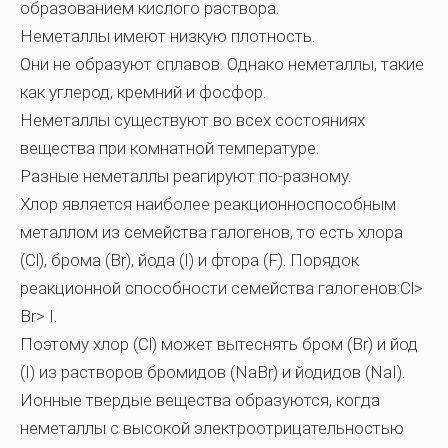
образованием кислого раствора.
Неметаллы имеют низкую плотность.
Они не образуют сплавов. Однако неметаллы, такие
как углерод, кремний и фосфор.
Неметаллы существуют во всех состояниях
вещества при комнатной температуре.
Разные неметаллы реагируют по-разному.
Хлор является наиболее реакционноспособным
металлом из семейства галогенов, то есть хлора
(Cl), брома (Br), йода (I) и фтора (F). Порядок
реакционной способности семейства галогенов:Cl>
Br> I.
Поэтому хлор (Cl) может вытеснять бром (Br) и йод
(I) из растворов бромидов (NaBr) и йодидов (NaI).
Ионные твердые вещества образуются, когда
неметаллы с высокой электроотрицательностью