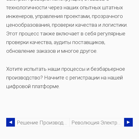
технологичности через наших опытных штатных
инженеров, управления проектами, прозрачного
ценообразования, проверки качества и логистики.
Этот процесс также включает в себя регулярные
проверки качества, аудиты поставщиков,
обновление заказов и многое другое.
Хотите испытать наши процессы и безбарьерное
производство? Начните с регистрации на нашей
цифровой платформе.
Решение Производственных Проблем Для Будущих Стартапов В Индийском Секторе Электромобилей
Революция Электромобилей В Индии:на Каком Этапе Мы Находимся, Производство И Что Нас Ждет?