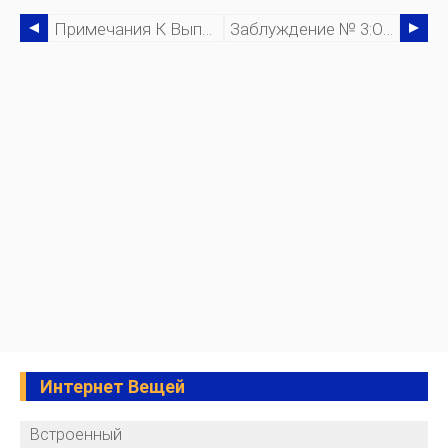
Примечания К Выпуску, Май 2020 Г.
Заблуждение № 3:облако - Это Безответственный Способ Ведения Бизнеса
Интернет Вещей
Встроенный