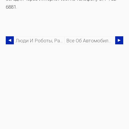
6881.
Люди И Роботы, Работающие Вместе Через Пользовательские Интерфейсы
Все Об Автомобилях В Батл-Крике, Штат Мичиган