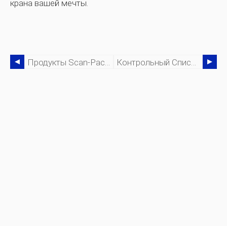
крана вашей мечты.
Продукты Scan-Pac Friction:что Нужно Знать
Контрольный Список Технического Обслуживания Мостового Крана